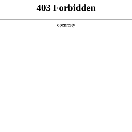
产品及服务
行业解决方案
合作伙伴
投资者关系
态伙伴圆桌会上海站圆满落幕
2024 / 09 / 14
新趋势”主题千帆生态伙伴圆桌会在上海成功举办，本次会议吸引了 30 余
政策，并介绍了星耀国际数码数字化仓储、自动化革新领域的解决
仓库对现代物流发展的重要性进行了深入分享。星耀国际数码中台副总经理朱
行了详尽的业务交流。