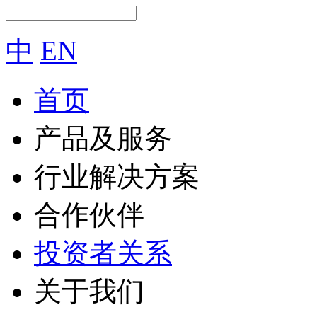
中
EN
首页
产品及服务
行业解决方案
合作伙伴
投资者关系
关于我们