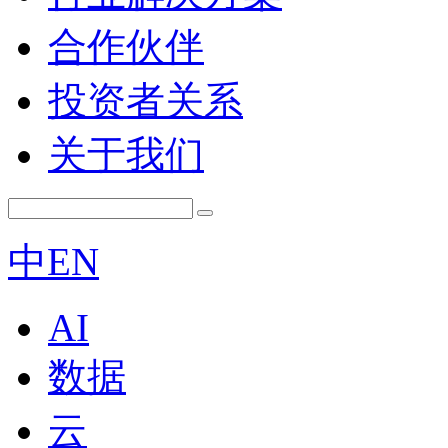
合作伙伴
投资者关系
关于我们
中
EN
AI
数据
云