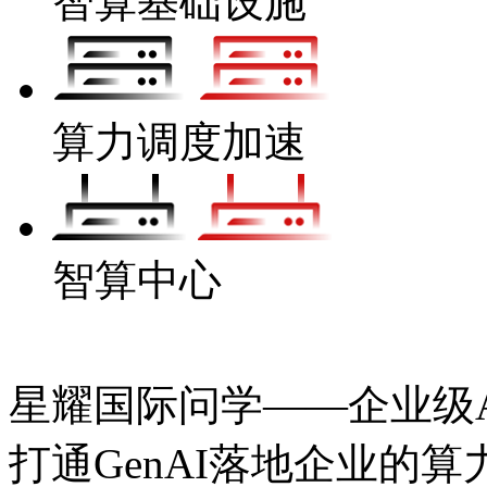
智算基础设施
算力调度加速
智算中心
星耀国际问学——企业级Ag
打通GenAI落地企业的算力