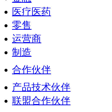
医疗医药
零售
运营商
制造
合作伙伴
产品技术伙伴
联盟合作伙伴