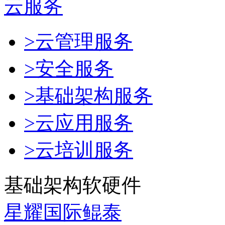
云服务
>云管理服务
>安全服务
>基础架构服务
>云应用服务
>云培训服务
基础架构软硬件
星耀国际鲲泰