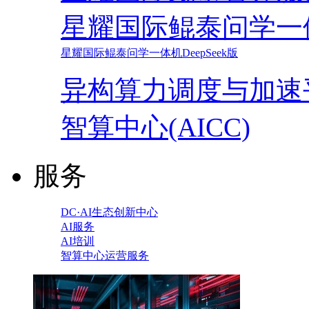
星耀国际鲲泰问学一
星耀国际鲲泰问学一体机DeepSeek版
异构算力调度与加速
智算中心(AICC)
服务
DC·AI生态创新中心
AI服务
AI培训
智算中心运营服务