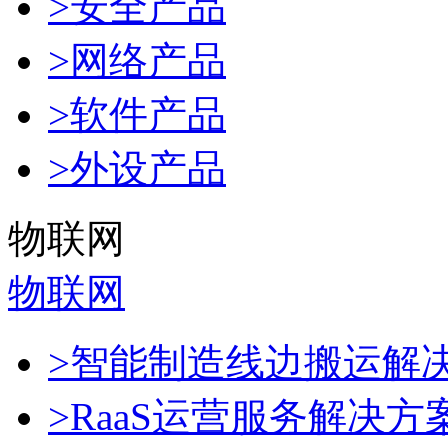
>安全产品
>网络产品
>软件产品
>外设产品
物联网
物联网
>智能制造线边搬运解
>RaaS运营服务解决方