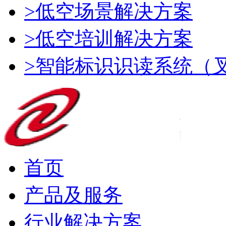
>低空场景解决方案
>低空培训解决方案
>智能标识识读系统（
首页
产品及服务
行业解决方案