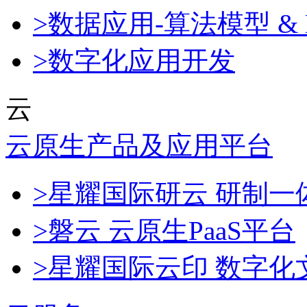
>数据应用-算法模型 & 
>数字化应用开发
云
云原生产品及应用平台
>星耀国际研云 研制
>磐云 云原生PaaS平台
>星耀国际云印 数字化